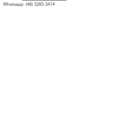
Whatsapp:
(48) 3285-3414
CONTATO
Av. Patrício Antônio Teixeira, 317
Rio Caveiras, Biguaçu - SC
Saiba como chegar
Tel/Whatsapp:
(48) 3285-3414
superintendencia@citeb.com.br
Horário de Atendimento Presencial
Seg à Sex: 8h às 12h e 14h às 18h