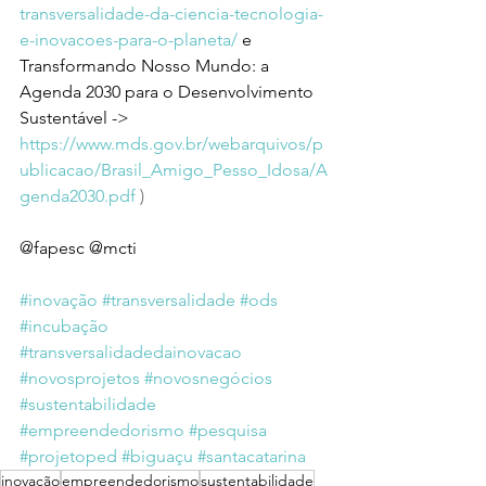
transversalidade-da-ciencia-tecnologia-
e-inovacoes-para-o-planeta/
 e 
Transformando Nosso Mundo: a 
Agenda 2030 para o Desenvolvimento 
Sustentável ->
https://www.mds.gov.br/webarquivos/p
ublicacao/Brasil_Amigo_Pesso_Idosa/A
genda2030.pdf
 )
@fapesc @mcti
#inovação
#transversalidade
#ods
#incubação
#transversalidadedainovacao
#novosprojetos
#novosnegócios
#sustentabilidade
#empreendedorismo
#pesquisa
#projetoped
#biguaçu
#santacatarina
inovação
empreendedorismo
sustentabilidade