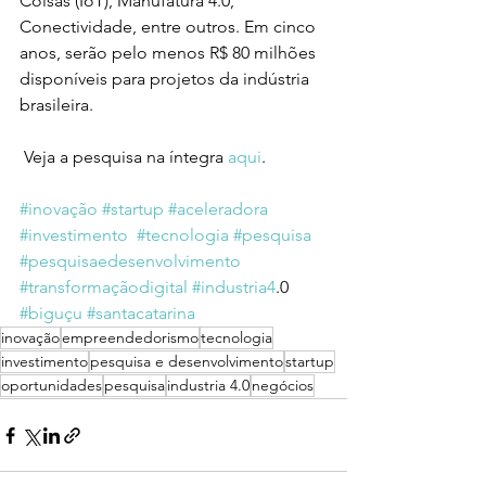
Coisas (IoT), Manufatura 4.0, 
Conectividade, entre outros. Em cinco 
anos, serão pelo menos R$ 80 milhões 
disponíveis para projetos da indústria 
brasileira.
 Veja a pesquisa na íntegra 
aqui
.
#inovação
#startup
#aceleradora
#investimento
#tecnologia
#pesquisa
#pesquisaedesenvolvimento
#transformaçãodigital
#industria4
.0 
#biguçu
#santacatarina
inovação
empreendedorismo
tecnologia
investimento
pesquisa e desenvolvimento
startup
oportunidades
pesquisa
industria 4.0
negócios