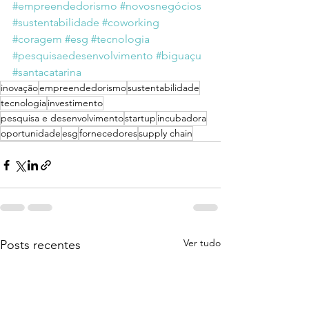
#empreendedorismo
#novosnegócios
#sustentabilidade
#coworking
#coragem
#esg
#tecnologia
#pesquisaedesenvolvimento
#biguaçu
#santacatarina
inovação
empreendedorismo
sustentabilidade
tecnologia
investimento
pesquisa e desenvolvimento
startup
incubadora
oportunidade
esg
fornecedores
supply chain
Ver tudo
Posts recentes