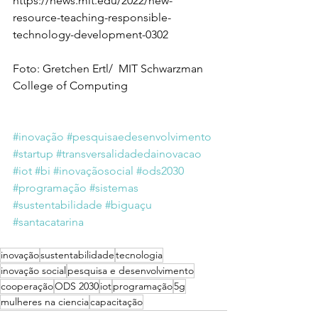
https://news.mit.edu/2022/new-
resource-teaching-responsible-
technology-development-0302
Foto: Gretchen Ertl/  MIT Schwarzman 
College of Computing
#inovação
#pesquisaedesenvolvimento
#startup
#transversalidadedainovacao
#iot
#bi
#inovaçãosocial
#ods2030
#programação
#sistemas
#sustentabilidade
#biguaçu
#santacatarina
inovação
sustentabilidade
tecnologia
inovação social
pesquisa e desenvolvimento
cooperação
ODS 2030
iot
programação
5g
mulheres na ciencia
capacitação