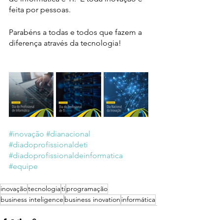
feita por pessoas.
Parabéns a todas e todos que fazem a 
diferença através da tecnologia!
#inovação
#dianacional
#diadoprofissionaldeti
#diadoprofissionaldeinformatica
#equipe
inovação
tecnologia
ti
programação
business inteligence
business inovation
informática