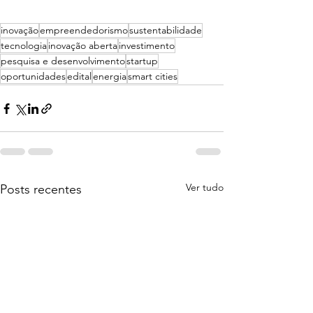
inovação
empreendedorismo
sustentabilidade
tecnologia
inovação aberta
investimento
pesquisa e desenvolvimento
startup
oportunidades
edital
energia
smart cities
Ver tudo
Posts recentes