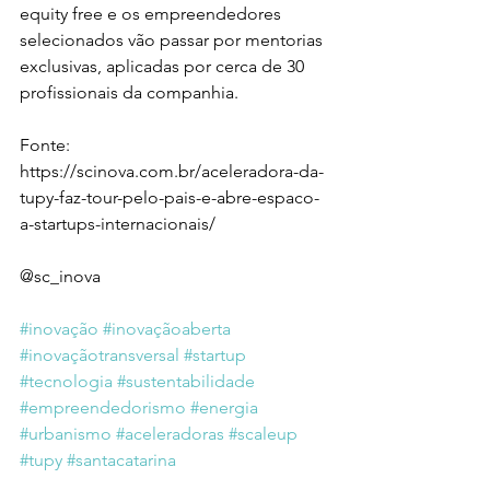
equity free e os empreendedores 
selecionados vão passar por mentorias 
exclusivas, aplicadas por cerca de 30 
profissionais da companhia.
Fonte: 
https://scinova.com.br/aceleradora-da-
tupy-faz-tour-pelo-pais-e-abre-espaco-
a-startups-internacionais/ 
@sc_inova 
#inovação
#inovaçãoaberta
#inovaçãotransversal
#startup
#tecnologia
#sustentabilidade
#empreendedorismo
#energia
#urbanismo
#aceleradoras
#scaleup
#tupy
#santacatarina