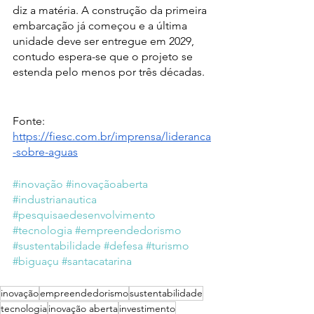
diz a matéria. A construção da primeira 
embarcação já começou e a última 
unidade deve ser entregue em 2029, 
contudo espera-se que o projeto se 
estenda pelo menos por três décadas.
Fonte: 
https://fiesc.com.br/imprensa/lideranca
-sobre-aguas
#inovação
#inovaçãoaberta
#industrianautica
#pesquisaedesenvolvimento
#tecnologia
#empreendedorismo
#sustentabilidade
#defesa
#turismo
#biguaçu
#santacatarina
inovação
empreendedorismo
sustentabilidade
tecnologia
inovação aberta
investimento