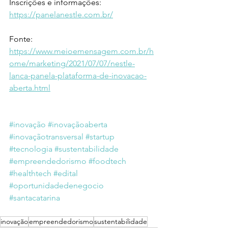
Inscrições e informações: 
https://panelanestle.com.br/
Fonte: 
https://www.meioemensagem.com.br/h
ome/marketing/2021/07/07/nestle-
lanca-panela-plataforma-de-inovacao-
aberta.html
#inovação
#inovaçãoaberta
#inovaçãotransversal
#startup
#tecnologia
#sustentabilidade
#empreendedorismo
#foodtech
#healthtech
#edital
#oportunidadedenegocio
#santacatarina
inovação
empreendedorismo
sustentabilidade