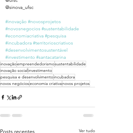
@ufsc
@sinova_ufsc
#inovação
#novosprojetos
#novosnegocios
#sustentabilidade
#economiacriativa
#pesquisa
#incubadora
#territorioscriativos
#desenvolvimentosustentável
#investimento
#santacatarina
inovação
empreendedorismo
sustentabilidade
inovação social
investimento
pesquisa e desenvolvimento
incubadora
novos negócios
economia criativa
novos projetos
Ver tudo
Posts recentes