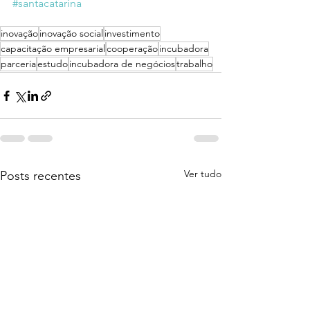
#santacatarina
inovação
inovação social
investimento
capacitação empresarial
cooperação
incubadora
parceria
estudo
incubadora de negócios
trabalho
Ver tudo
Posts recentes