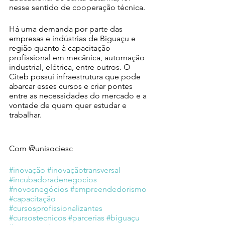
nesse sentido de cooperação técnica.
Há uma demanda por parte das 
empresas e indústrias de Biguaçu e 
região quanto à capacitação 
profissional em mecânica, automação 
industrial, elétrica, entre outros. O 
Citeb possui infraestrutura que pode 
abarcar esses cursos e criar pontes 
entre as necessidades do mercado e a 
vontade de quem quer estudar e 
trabalhar.
Com @unisociesc
#inovação
#inovaçãotransversal
#incubadoradenegocios
#novosnegócios
#empreendedorismo
#capacitação
#cursosprofissionalizantes
#cursostecnicos
#parcerias
#biguaçu