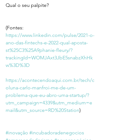
Qual o seu palpite?
(Fontes: 
https://www.linkedin.com/pulse/2021-o-
ano-das-fintechs-e-2022-qual-aposta-
st%25C3%25A9phanie-fleury/?
trackingId=WOMJAxt3JbE5snabzXhHk
w%3D%3D
https://acontecendoaqui.com.br/tech/c
oluna-carlo-manfroi-me-de-um-
problema-que-eu-abro-uma-startup/?
utm_campaign=4339&utm_medium=e
mail&utm_source=RD%20Station
)
#inovação
#incubadoradenegocios