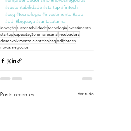
#empreendedorismo
#novosnegócios
#sustentabilidade
#startup
#fintech
#esg
#tecnologia
#investimento
#app
#pdi
#biguaçu
#santacatarina
inovação
sustentabilidade
tecnologia
investimento
startup
capacitação empresarial
incubadora
desenvolvimento cientifico
esg
pdi
fintech
novos negocios
Ver tudo
Posts recentes