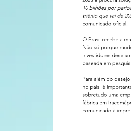
2023 e procura soluç
10 bilhões por perío
triênio que vai de 2
comunicado oficial. 
O Brasil recebe a ma
Não só porque mudo
investidores deseja
baseada em pesquisa
Para além do desejo
no país, é important
sobretudo uma empre
fábrica em Iracemáp
comunicado à impre