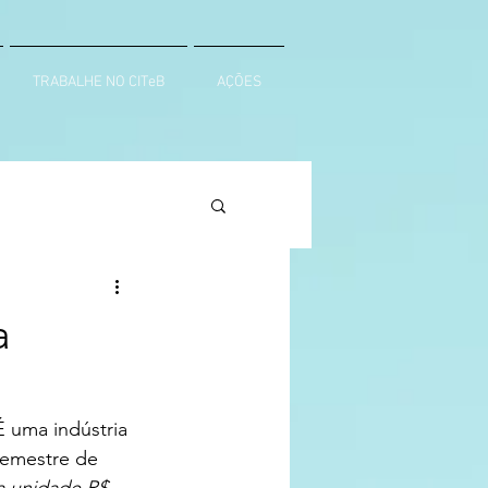
TRABALHE NO CITeB
AÇÕES
a
 uma indústria 
emestre de 