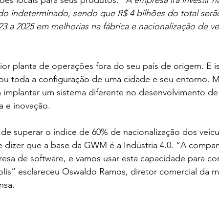
ões locais para seus produtos. “
A empresa irá investir 
do indeterminado, sendo que R$ 4 bilhões do total serã
023 a 2025 em melhorias na fábrica e nacionalização de ve
ior planta de operações fora do seu país de origem. E is
u toda a configuração de uma cidade e seu entorno. M
m implantar um sistema diferente no desenvolvimento de
 e inovação. 
 de 
superar o índice de 60% de nacionalização dos veíc
e dizer que a base da GWM é a Indústria 4.0. “A compan
sa de software, e vamos usar esta capacidade para cons
olis” esclareceu Oswaldo Ramos, diretor comercial da 
nsa. 