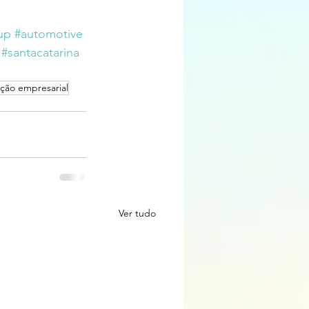
up
#automotive
#santacatarina
ação empresarial
Ver tudo