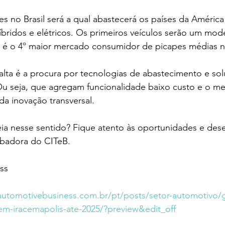
s no Brasil será a qual abastecerá os países da América 
íbridos e elétricos. Os primeiros veículos serão um mo
ís é o 4º maior mercado consumidor de picapes médias 
alta é a procura por tecnologias de abastecimento e so
Ou seja, que agregam funcionalidade baixo custo e o m
da inovação transversal. 
ia nesse sentido? Fique atento às oportunidades e dese
ubadora do CITeB.
ss
automotivebusiness.com.br/pt/posts/setor-automotivo/g
s-em-iracemapolis-ate-2025/?preview&edit_off