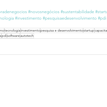
oradenegocios
#novosnegócios
#sustentabilidade
#start
nologia
#investimento
#pesquisaedesenvolvimento
#pdi
smo
tecnologia
investimento
pesquisa e desenvolvimento
startup
capacit
s
pdi
software
autotech