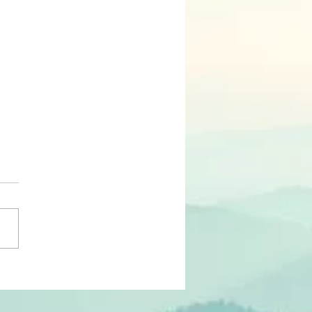
RTUNIDADE | Programa
elha 3 – SC