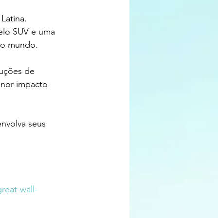
Latina. 
delo SUV e uma 
no mundo. 
luções de 
enor impacto 
nvolva seus 
reat-wall-