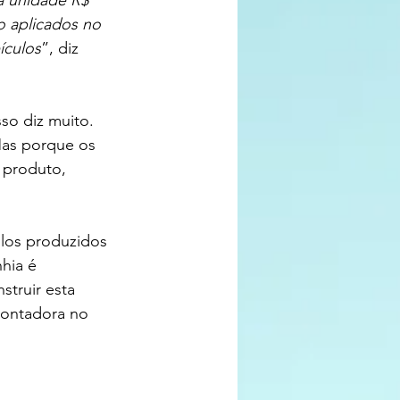
na unidade R$ 
o aplicados no 
ículos
”, diz 
so diz muito. 
as porque os 
 produto, 
ulos produzidos 
hia é 
truir esta 
montadora no 