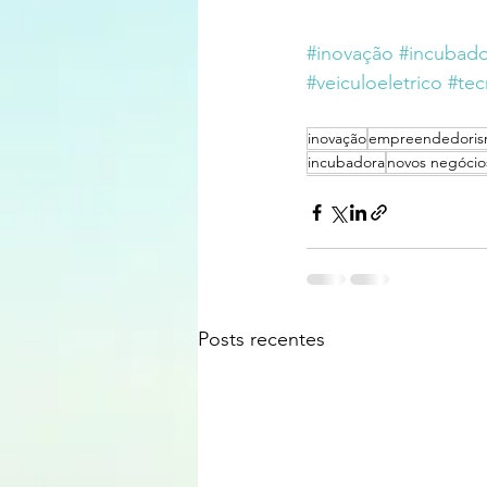
#inovação
#incubad
#veiculoeletrico
#tec
inovação
empreendedori
incubadora
novos negócio
Posts recentes