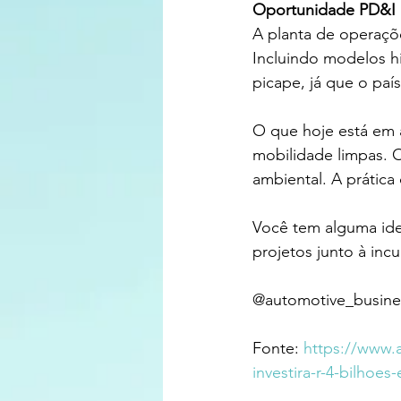
Oportunidade PD&I
A planta de operaçõe
Incluindo modelos h
picape, já que o pa
O que hoje está em 
mobilidade limpas. 
ambiental. A prática 
Você tem alguma ide
projetos junto à inc
@automotive_busine
Fonte: 
https://www.
investira-r-4-bilhoe