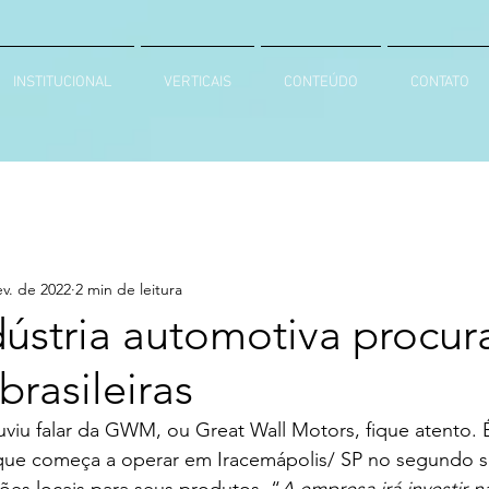
INSTITUCIONAL
VERTICAIS
CONTEÚDO
CONTATO
ev. de 2022
2 min de leitura
ústria automotiva procur
brasileiras
viu falar da GWM, ou Great Wall Motors, fique atento. É
que começa a operar em Iracemápolis/ SP no segundo s