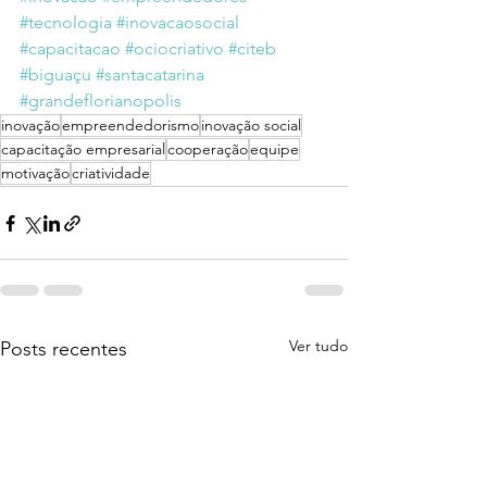
#tecnologia
#inovacaosocial
#capacitacao
#ociocriativo
#citeb
#biguaçu
#santacatarina
#grandeflorianopolis
inovação
empreendedorismo
inovação social
capacitação empresarial
cooperação
equipe
motivação
criatividade
Ver tudo
Posts recentes