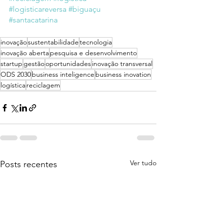
#logisticareversa
#biguaçu
#santacatarina
inovação
sustentabilidade
tecnologia
inovação aberta
pesquisa e desenvolvimento
startup
gestão
oportunidades
inovação transversal
ODS 2030
business inteligence
business inovation
logística
reciclagem
Ver tudo
Posts recentes