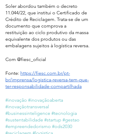
Soler abordou também o decreto 
11.044/22, que institui o Certificado de 
Crédito de Reciclagem. Trata-se de um 
documento que comprova a 
restituição ao ciclo produtivo da massa 
equivalente dos produtos ou das 
embalagens sujeitos à logística reversa.
Com @fiesc_oficial
Fonte: 
https://fiesc.com.br/pt-
br/imprensa/logistica-reversa-tem-que-
ter-responsabilidade-compartilhada
#inovação
#inovaçãoaberta
#inovaçãotransversal
#businessinteligence
#tecnologia
#sustentabilidade
#startup
#gestao
#empreendedorismo
#ods2030
#reciclagem
#logistica