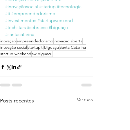
#inovaçãosocial
#startup
#tecnologia
#ti
#empreendedorismo
#investimentos
#startupweekend
#techstars
#sebraesc
#biguaçu
#santacatarina
inovação
empreendedorismo
inovação aberta
inovação social
startup
ti
Biguaçu
Santa Catarina
startup weekend
sw biguacu
Ver tudo
Posts recentes