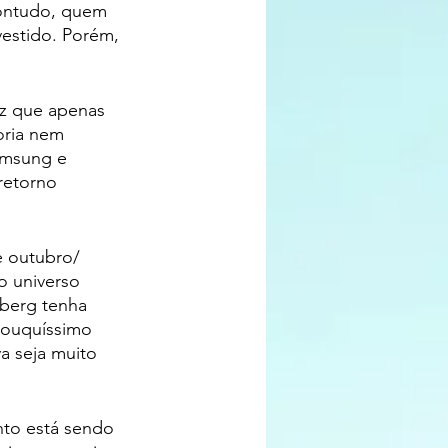
Contudo, quem 
estido. Porém, 
iz que apenas 
oria nem 
amsung e 
retorno 
e outubro/ 
o universo 
rberg tenha 
pouquíssimo 
a seja muito 
nto está sendo 