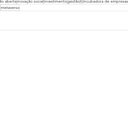
ão aberta
inovação social
investimento
gestão
ti
incubadora de empresas
n
metaverso