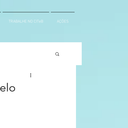
TRABALHE NO CITeB
AÇÕES
pelo