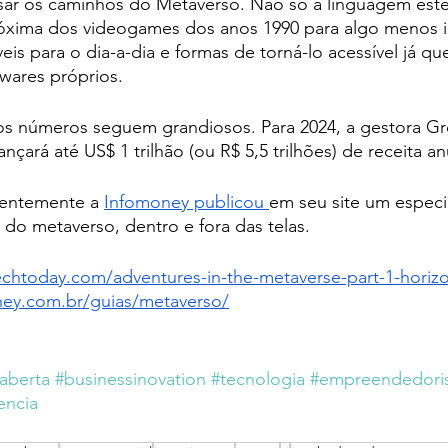
sar os caminhos do Metaverso. Não só a linguagem estét
óxima dos videogames dos anos 1990 para algo menos inf
eis para o dia-a-dia e formas de torná-lo acessível já qu
wares próprios. 
os números seguem grandiosos. Para 2024, a gestora Gre
çará até US$ 1 trilhão (ou R$ 5,5 trilhões) de receita anu
entemente a 
Infomoney publicou 
em seu site um especi
 do metaverso, dentro e fora das telas. 
echtoday.com/adventures-in-the-metaverse-part-1-horiz
ney.com.br/guias/metaverso/
aberta
#businessinovation
#tecnologia
#empreendedor
encia