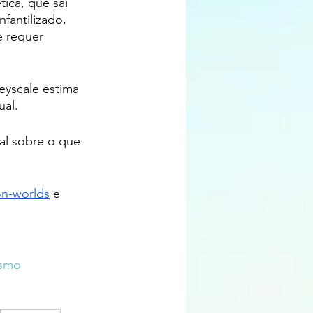
ica, que sai 
antilizado, 
e requer 
yscale estima  
al.  
al sobre o que 
on-worlds
 e 
ismo