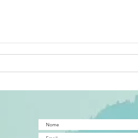
De Aveiro a Recife: parceria
OPO
internacional aproxima CITeB
Cent
do Porto Digital