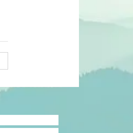
RTUNIDADE | Programa
elha 3 – SC