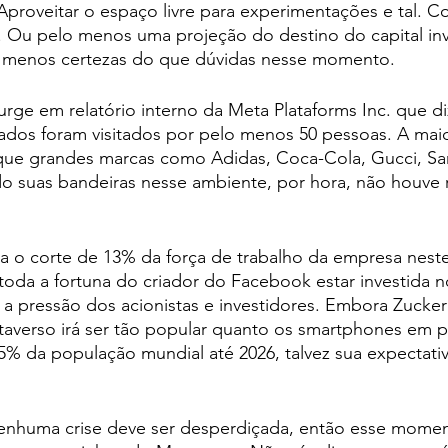
. Aproveitar o espaço livre para experimentações e tal. 
. Ou pelo menos uma projeção do destino do capital inv
á menos certezas do que dúvidas nesse momento.
rge em relatório interno da Meta Plataforms Inc. que d
iados foram visitados por pelo menos 50 pessoas. A mai
 que grandes marcas como Adidas, Coca-Cola, Gucci, S
do suas bandeiras nesse ambiente, por hora, não houve 
ca o corte de 13% da força de trabalho da empresa nest
oda a fortuna do criador do Facebook estar investida n
m a pressão dos acionistas e investidores. Embora Zucke
taverso irá ser tão popular quanto os smartphones em 
% da população mundial até 2026, talvez sua expectativ
 nenhuma crise deve ser desperdiçada, então esse mome