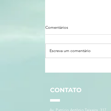
Comentários
Escreva um comentário
OPORTUNIDADE | Programa
de Estímulo a Tecnologias de
Interesse para a Soberania e
Defesa Nacionais
CONTATO
Av. Patrício Antônio Teixeira, 317