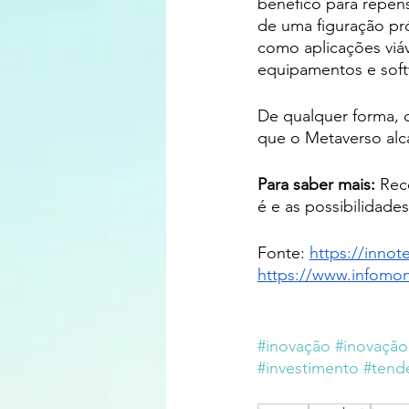
benéfico para repen
de uma figuração pr
como aplicações viáv
equipamentos e soft
De qualquer forma, 
que o Metaverso alcan
Para saber mais:
 Rec
é e as possibilidades
Fonte: 
https://innot
https://www.infomo
#inovação
#inovação
#investimento
#tend