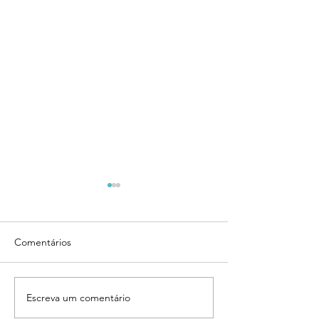
Comentários
Escreva um comentário
De Aveiro a Recife:
OPORTUNIDADE
parceria internacional
Programa Centel