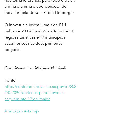
nos torna referência para todo o país”, 
afirma o afirma o coordenador do 
Inovatur pela Univali, Pablo Limberger.
O Inovatur já investiu mais de R$ 1 
milhão e 200 mil em 29 startups de 10 
regiões turísticas e 19 municípios 
catarinenses nas duas primeiras 
edições.
Com @santur.sc @fapesc @univali
Fonte: 
http://centrosdeinovacao.sc.gov.br/202
2/05/09/inscricoes-para-inovatur-
seguem-ate-19-de-maio/
#inovação
#startup