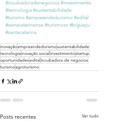
#incubadoradenegocios
#investimento
#tecnologia
#sustentabilidade
#turismo
#empreendedorismo
#edital
#serracatarinense
#turismosc
#biguaçu
#santacatarina
inovação
empreendedorismo
sustentabilidade
tecnologia
inovação social
investimento
startup
oportunidades
edital
incubadora de negocios
turismo
agroturismo
Ver tudo
Posts recentes