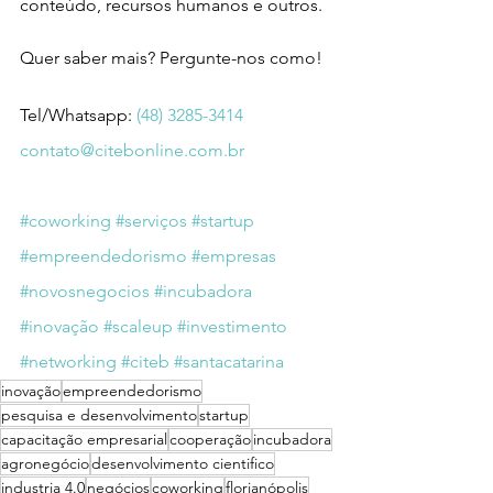
conteúdo, recursos humanos e outros.
Quer saber mais? Pergunte-nos como!
Tel/Whatsapp: 
(48) 3285-3414
contato@citebonline.com.br
#coworking
#serviços
#startup
#empreendedorismo
#empresas
#novosnegocios
#incubadora
#inovação
#scaleup
#investimento
#networking
#citeb
#santacatarina
inovação
empreendedorismo
pesquisa e desenvolvimento
startup
capacitação empresarial
cooperação
incubadora
agronegócio
desenvolvimento cientifico
industria 4.0
negócios
coworking
florianópolis