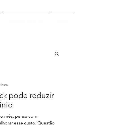
TRABALHE NO CITeB
AÇÕES
eitura
ck pode reduzir
ínio
o mês, pensa com
lhorar esse custo. Questão