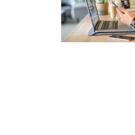
CONTATO
Av. Patrício Antônio Teixeira, 317
Rio Caveiras, Biguaçu - SC
Saiba como chegar