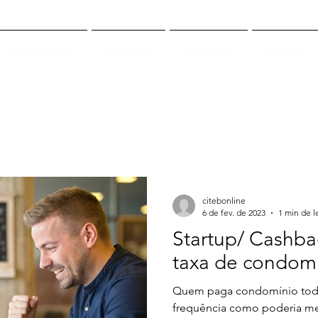
INSTITUCIONAL
VERTICAIS
CONTEÚDO
CONTATO
citebonline
6 de fev. de 2023
1 min de l
Startup/ Cashba
taxa de condom
Quem paga condomínio tod
frequência como poderia me