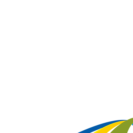
Tel/Whatsapp:
(48) 3285-3414
superintendencia@citeb.com.br
Horário de Atendimento Presencial
Seg à Sex: 8h às 12h e 14h às 18h