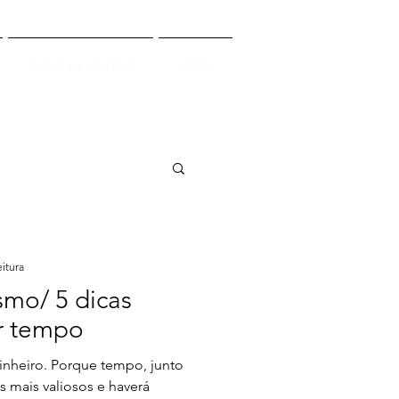
TRABALHE NO CITeB
AÇÕES
eitura
mo/ 5 dicas
r tempo
inheiro. Porque tempo, junto
 mais valiosos e haverá