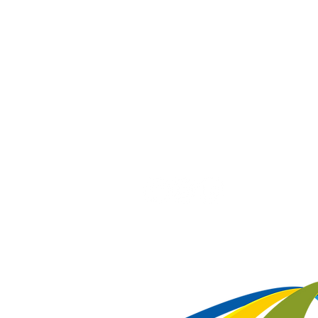
Tel/Whatsapp:
(48) 3285-3414
superintendencia@citeb.com.br
Horário de Atendimento Presencial
Seg à Sex: 8h às 12h e 14h às 18h