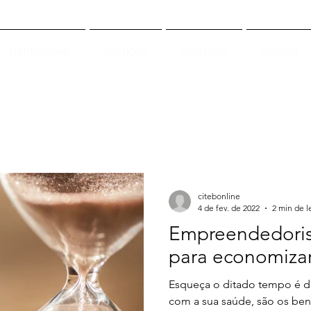
INSTITUCIONAL
VERTICAIS
CONTEÚDO
CONTATO
citebonline
4 de fev. de 2022
2 min de l
Empreendedoris
para economiza
Esqueça o ditado tempo é d
com a sua saúde, são os bens