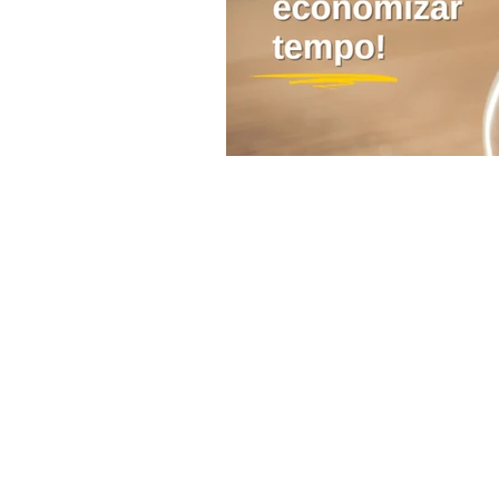
CONTATO
Av. Patrício Antônio Teixeira, 317
Rio Caveiras, Biguaçu - SC
Saiba como chegar