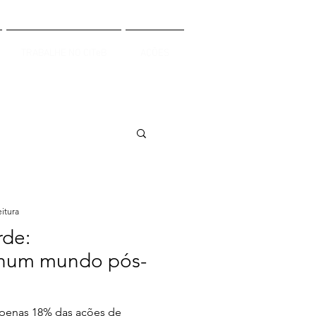
TRABALHE NO CITeB
AÇÕES
eitura
rde:
 num mundo pós-
penas 18% das ações de