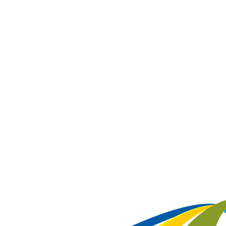
Tel/Whatsapp:
(48) 3285-3414
superintendencia@citeb.com.br
Horário de Atendimento Presencial
Seg à Sex: 8h às 12h e 14h às 18h