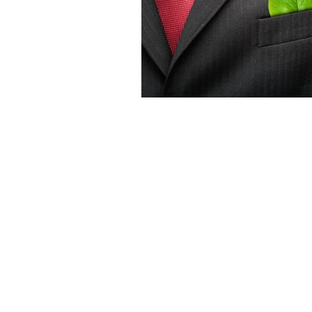
CONTATO
Av. Patrício Antônio Teixeira, 317
Rio Caveiras, Biguaçu - SC
Saiba como chegar