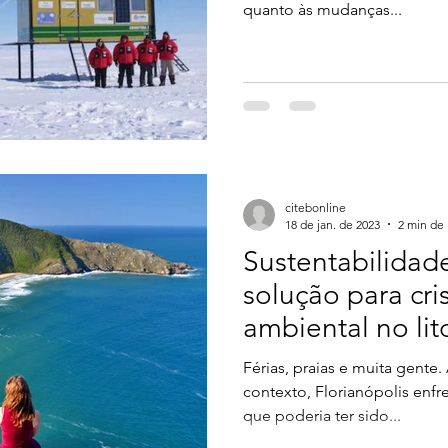
quanto às mudanças...
citebonline
18 de jan. de 2023
2 min de 
Sustentabilida
solução para cris
ambiental no lit
Férias, praias e muita gente
contexto, Florianópolis enfr
que poderia ter sido...