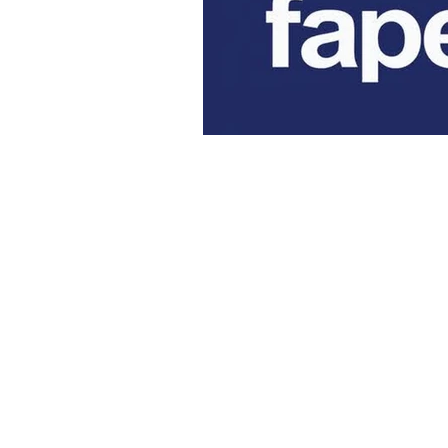
CONTATO
Av. Patrício Antônio Teixeira, 317
Rio Caveiras, Biguaçu - SC
Saiba como chegar
Tel/Whatsapp:
(48) 3285-3414
superintendencia@citeb.com.br