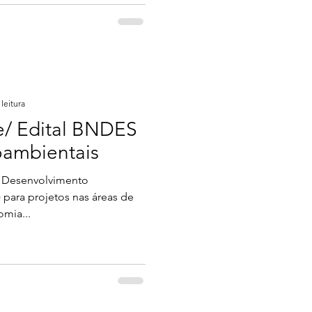
leitura
e/ Edital BNDES
oambientais
e Desenvolvimento
para projetos nas áreas de
omia...