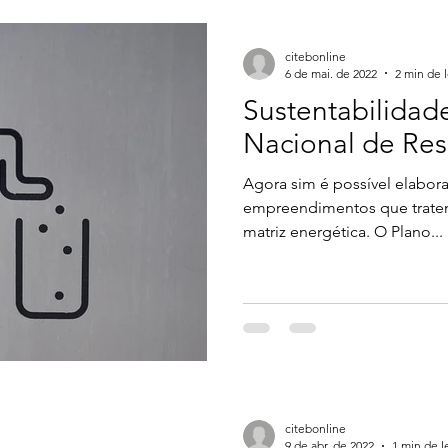
citebonline
6 de mai. de 2022
2 min de l
Sustentabilidad
Nacional de Res
Agora sim é possível elabor
empreendimentos que trate
matriz energética. O Plano...
citebonline
9 de abr. de 2022
1 min de l