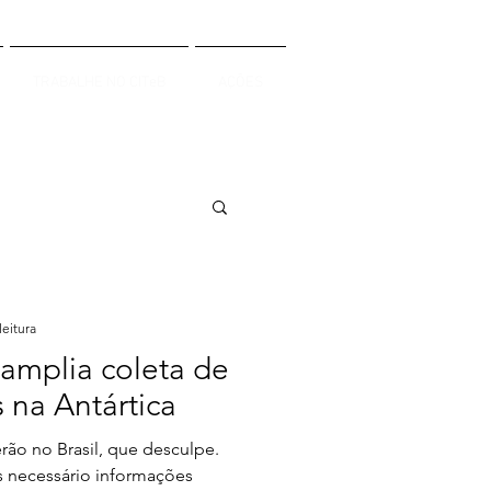
TRABALHE NO CITeB
AÇÕES
leitura
 amplia coleta de
 na Antártica
ão no Brasil, que desculpe.
is necessário informações