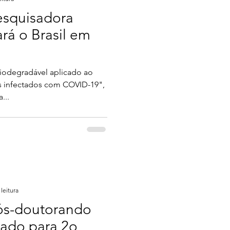
esquisadora
rá o Brasil em
iodegradável aplicado ao
 infectados com COVID-19",
...
leitura
Pós-doutorando
nado para 2o