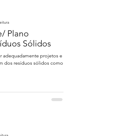
eitura
e/ Plano
íduos Sólidos
ar adequadamente projetos e
m dos resíduos sólidos como
eitura