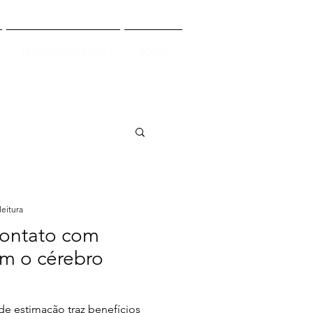
TRABALHE NO CITeB
AÇÕES
leitura
Contato com
m o cérebro
e estimação traz benefícios