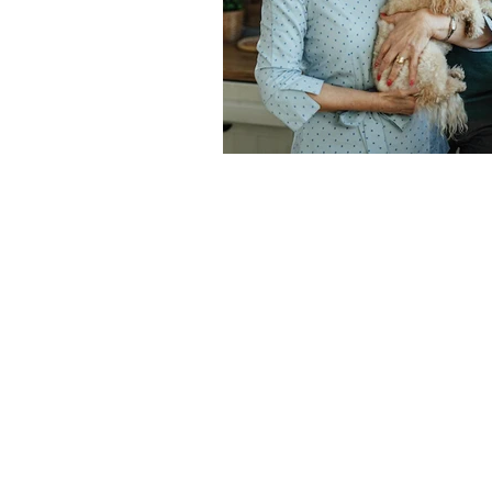
CONTATO
Av. Patrício Antônio Teixeira, 317
Rio Caveiras, Biguaçu - SC
Saiba como chegar