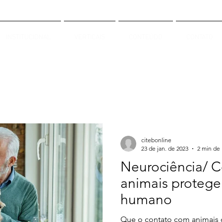
INSTITUCIONAL
VERTICAIS
CONTEÚDO
CONTATO
citebonline
23 de jan. de 2023
2 min de 
Neurociência/ 
animais protege
humano
Que o contato com animais d