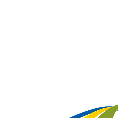
Tel/Whatsapp:
(48) 3285-3414
superintendencia@citeb.com.br
Horário de Atendimento Presencial
Seg à Sex: 8h às 12h e 14h às 18h