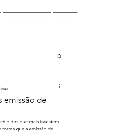
TRABALHE NO CITeB
AÇÕES
eitura
as emissão de
ch é dos que mais investem
e forma que a emissão de