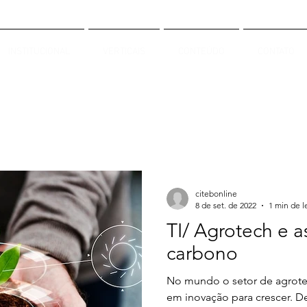
INSTITUCIONAL
VERTICAIS
CONTEÚDO
CONTATO
citebonline
8 de set. de 2022
1 min de l
TI/ Agrotech e 
carbono
No mundo o setor de agrote
em inovação para crescer. D