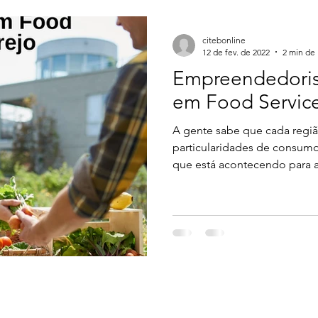
citebonline
12 de fev. de 2022
2 min de 
Empreendedoris
em Food Service
A gente sabe que cada regi
particularidades de consum
que está acontecendo para a