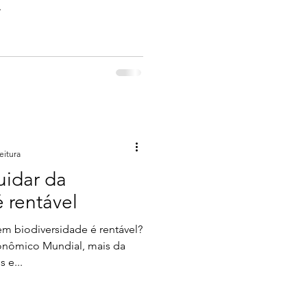
.
eitura
uidar da
 rentável
 em biodiversidade é rentável?
nômico Mundial, mais da
 e...