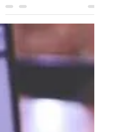
O CITeB esteve presente na Effectuacion
Brazil 2022, promovido pela FINEP no Rio de
Janeiro entre os dias 7 e 8 de dezembro.
Essa foi a...