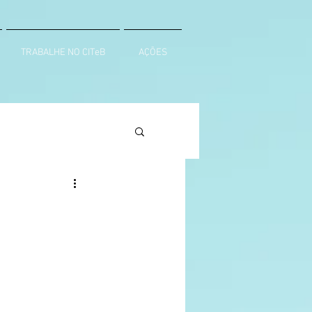
TRABALHE NO CITeB
AÇÕES