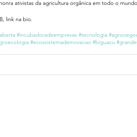
honra ativistas da agricultura orgânica em todo o mundo
, link na bio.
aberta
#incubadoradeempresas
#tecnologia
#agronego
groecologia
#ecossistemadeinovacao
#biguacu
#grandef