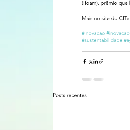
(Ifoam), prêmio que 
Mais no site do CITeB
#inovacao
#inovacao
#sustentabilidade
#a
Posts recentes