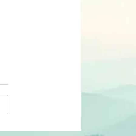
RTUNIDADE | Programa
elha 3 – SC