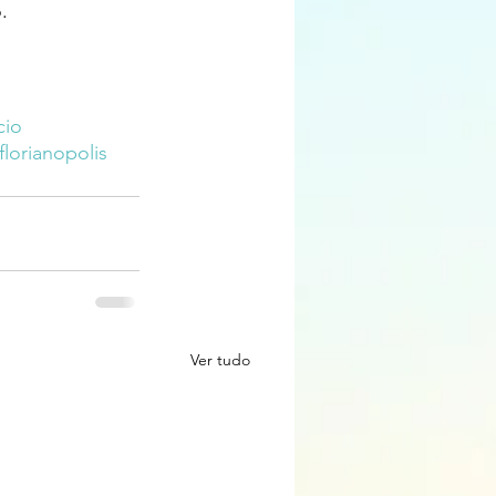
.
cio
lorianopolis
Ver tudo