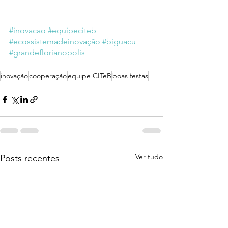
#inovacao
#equipeciteb
#ecossistemadeinovação
#biguacu
#grandeflorianopolis
inovação
cooperação
equipe CITeB
boas festas
Ver tudo
Posts recentes