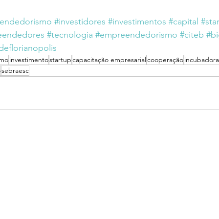
endedorismo
#investidores
#investimentos
#capital
#sta
eendedores
#tecnologia
#empreendedorismo
#citeb
#b
deflorianopolis
smo
investimento
startup
capacitação empresarial
cooperação
incubadora
o
sebraesc