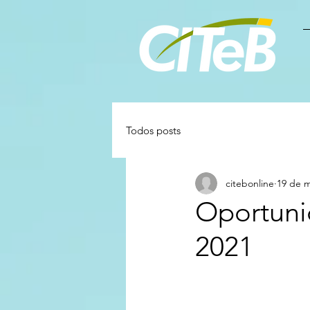
Todos posts
citebonline
19 de m
Oportuni
2021