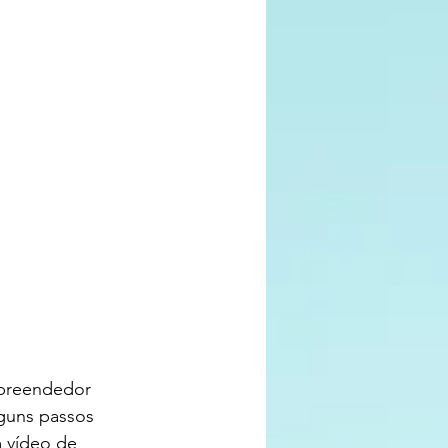
mpreendedor 
guns passos 
 vídeo de 