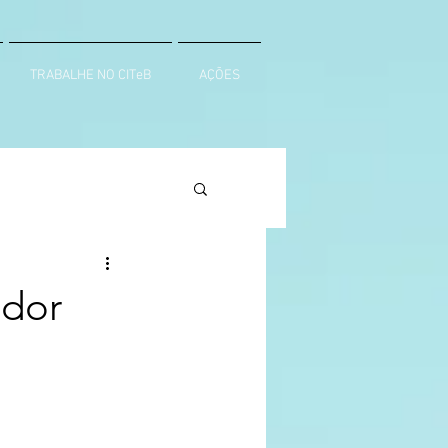
TRABALHE NO CITeB
AÇÕES
edor