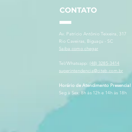
Defesa Nacionais
CONTATO
Av. Patrício Antônio Teixeira, 317
Rio Caveiras, Biguaçu - SC
Saiba como chegar
Tel/Whatsapp:
(48) 3285-3414
superintendencia@citeb.com.br
Horário de Atendimento Presencial
Seg à Sex: 8h às 12h e 14h às 18h