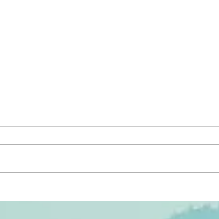
De Aveiro a Recife: parceria
OPO
internacional aproxima CITeB
Cent
do Porto Digital