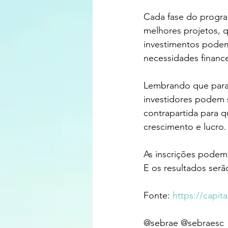
Cada fase do progra
melhores projetos, q
investimentos podem
necessidades financ
Lembrando que para h
investidores podem 
contrapartida para q
crescimento e lucro.
As inscrições podem s
E os resultados serã
Fonte: 
https://capi
@sebrae @sebraesc 