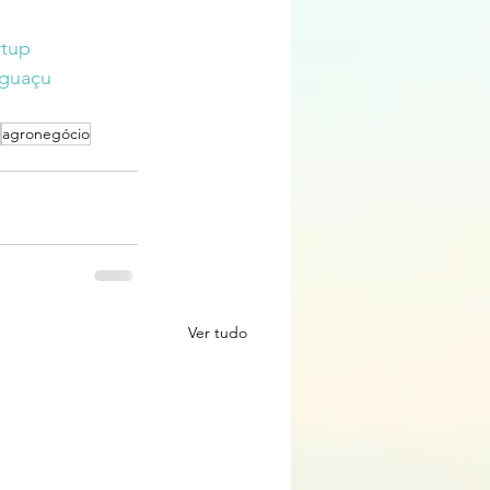
rtup
iguaçu
agronegócio
Ver tudo