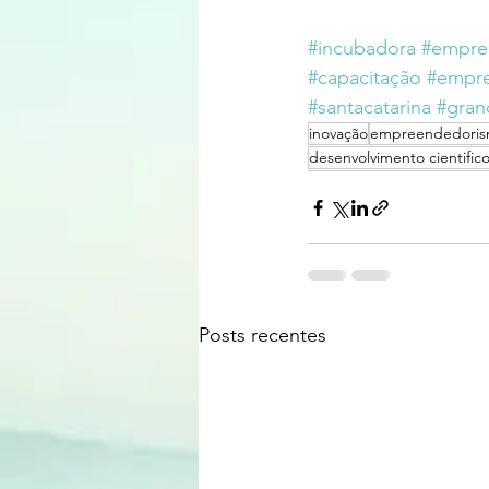
#incubadora
#empre
#capacitação
#empr
#santacatarina
#gran
inovação
empreendedori
desenvolvimento cientific
Posts recentes