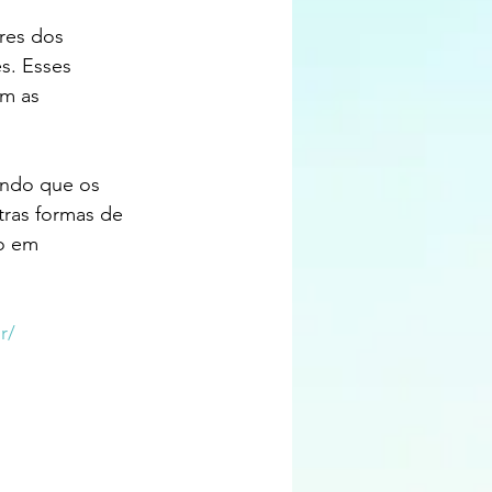
res dos 
s. Esses 
m as 
endo que os 
tras formas de 
o em 
r/