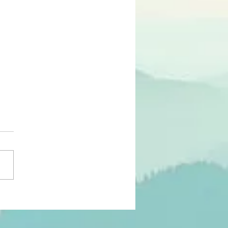
RTUNIDADE | Programa
elha 3 – SC