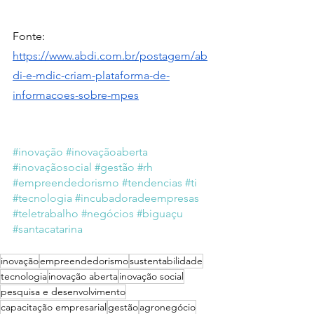
Fonte: 
https://www.abdi.com.br/postagem/ab
di-e-mdic-criam-plataforma-de-
informacoes-sobre-mpes
#inovação
#inovaçãoaberta
#inovaçãosocial
#gestão
#rh
#empreendedorismo
#tendencias
#ti
#tecnologia
#incubadoradeempresas
#teletrabalho
#negócios
#biguaçu
#santacatarina
inovação
empreendedorismo
sustentabilidade
tecnologia
inovação aberta
inovação social
pesquisa e desenvolvimento
capacitação empresarial
gestão
agronegócio