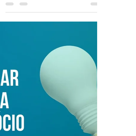
ecossistema de
inovação?
Sabia que uma das missões da Fundação
CITeB é colaborar na construção de um
ecossistema de inovação em Biguaçu e
região? Aqui o verbo...