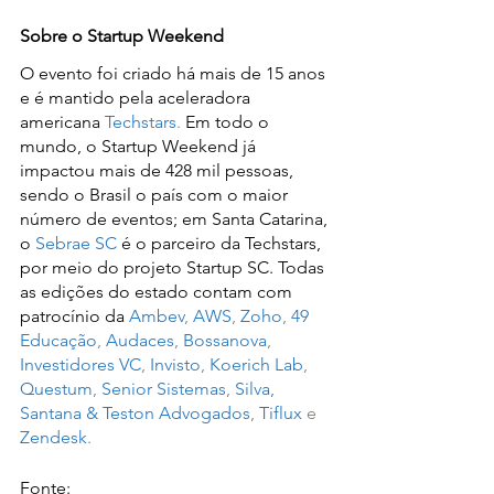
Sobre o Startup Weekend
O evento foi criado há mais de 15 anos 
e é mantido pela aceleradora 
americana 
Techstars
. 
Em todo o 
mundo, o Startup Weekend já 
impactou mais de 428 mil pessoas, 
sendo o Brasil o país com o maior 
número de eventos; em Santa Catarina, 
o 
Sebrae SC
 é o parceiro da Techstars, 
por meio do projeto Startup SC. Todas 
as edições do estado contam com 
patrocínio da 
Ambev
, 
AWS
, 
Zoho
, 
49 
Educação
, 
Audaces
, 
Bossanova
, 
Investidores VC
, 
Invisto
, 
Koerich Lab
, 
Questum
, 
Senior Sistemas
, 
Silva, 
Santana & Teston Advogados
, 
Tiflux
 e 
Zendesk
.
Fonte: 