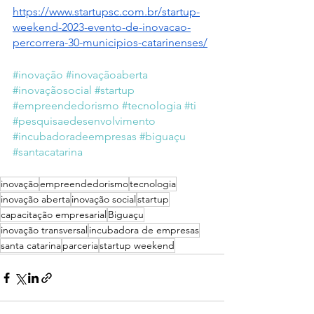
https://www.startupsc.com.br/startup-
weekend-2023-evento-de-inovacao-
percorrera-30-municipios-catarinenses/
#inovação
#inovaçãoaberta
#inovaçãosocial
#startup
#empreendedorismo
#tecnologia
#ti
#pesquisaedesenvolvimento
#incubadoradeempresas
#biguaçu
#santacatarina
inovação
empreendedorismo
tecnologia
inovação aberta
inovação social
startup
capacitação empresarial
Biguaçu
inovação transversal
incubadora de empresas
santa catarina
parceria
startup weekend